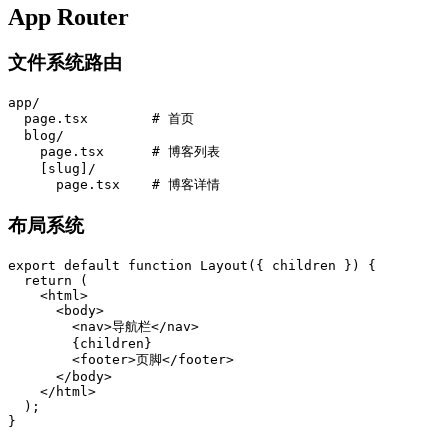
App Router
文件系统路由
app/

  page.tsx        # 首页

  blog/

    page.tsx      # 博客列表

    [slug]/

布局系统
export default function Layout({ children }) {

  return (

    <html>

      <body>

        <nav>导航栏</nav>

        {children}

        <footer>页脚</footer>

      </body>

    </html>

  );
