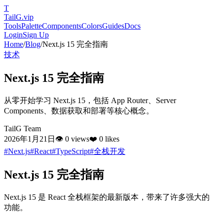
T
TailG
.vip
Tools
Palette
Components
Colors
Guides
Docs
Login
Sign Up
Home
/
Blog
/
Next.js 15 完全指南
技术
Next.js 15 完全指南
从零开始学习 Next.js 15，包括 App Router、Server
Components、数据获取和部署等核心概念。
TailG Team
2026年1月21日
👁
0
views
❤️
0
likes
#
Next.js
#
React
#
TypeScript
#
全栈开发
Next.js 15 完全指南
Next.js 15 是 React 全栈框架的最新版本，带来了许多强大的
功能。