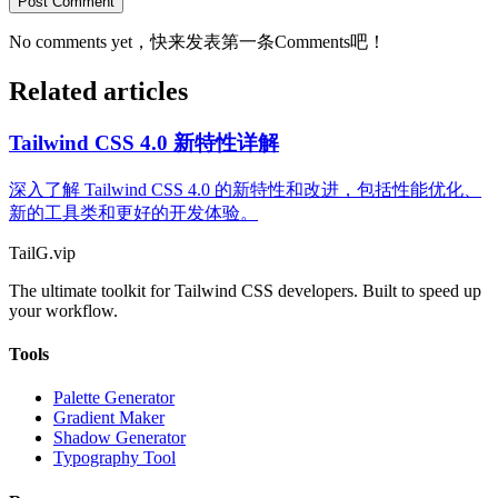
Post Comment
No comments yet，快来发表第一条Comments吧！
Related articles
Tailwind CSS 4.0 新特性详解
深入了解 Tailwind CSS 4.0 的新特性和改进，包括性能优化、
新的工具类和更好的开发体验。
TailG
.vip
The ultimate toolkit for Tailwind CSS developers. Built to speed up
your workflow.
Tools
Palette Generator
Gradient Maker
Shadow Generator
Typography Tool