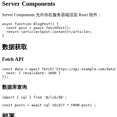
Server Components
Server Components 允许你在服务器端渲染 React 组件：
async function BlogPost() {

  const post = await fetchPost();

  return <article>{post.content}</article>;

数据获取
Fetch API
const data = await fetch('https://api.example.com/data'
  next: { revalidate: 3600 }

数据库查询
import { sql } from '@/lib/db';

部署